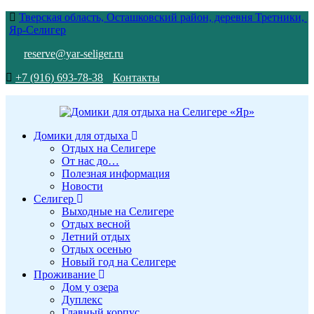
Тверская область, Осташковский район, деревня Третники,
Яр-Селигер
reserve@yar-seliger.ru
+7 (916) 693-78-38
Контакты
Домики для отдыха
Отдых на Селигере
От нас до…
Полезная информация
Новости
Селигер
Выходные на Селигере
Отдых весной
Летний отдых
Отдых осенью
Новый год на Селигере
Проживание
Дом у озера
Дуплекс
Главный корпус