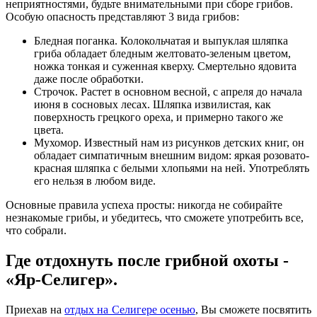
неприятностями, будьте внимательными при сборе грибов.
Особую опасность представляют 3 вида грибов:
Бледная поганка. Колокольчатая и выпуклая шляпка
гриба обладает бледным желтовато-зеленым цветом,
ножка тонкая и суженная кверху. Смертельно ядовита
даже после обработки.
Строчок. Растет в основном весной, с апреля до начала
июня в сосновых лесах. Шляпка извилистая, как
поверхность грецкого ореха, и примерно такого же
цвета.
Мухомор. Известный нам из рисунков детских книг, он
обладает симпатичным внешним видом: яркая розовато-
красная шляпка с белыми хлопьями на ней. Употреблять
его нельзя в любом виде.
Основные правила успеха просты: никогда не собирайте
незнакомые грибы, и убедитесь, что сможете употребить все,
что собрали.
Где отдохнуть после грибной охоты -
«Яр-Селигер».
Приехав на
отдых на Селигере осенью
, Вы сможете посвятить