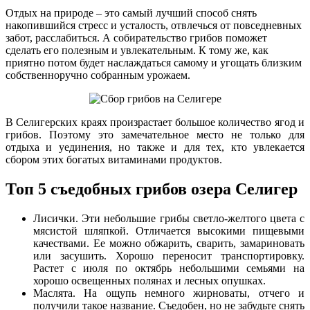
Отдых на природе – это самый лучший способ снять
накопившийся стресс и усталость, отвлечься от повседневных
забот, расслабиться. А собирательство грибов поможет
сделать его полезным и увлекательным. К тому же, как
приятно потом будет наслаждаться самому и угощать близким
собственноручно собранным урожаем.
В Селигерских краях произрастает большое количество ягод и
грибов. Поэтому это замечательное место не только для
отдыха и уединения, но также и для тех, кто увлекается
сбором этих богатых витаминами продуктов.
Топ 5 съедобных грибов озера Селигер
Лисички. Эти небольшие грибы светло-желтого цвета с
мясистой шляпкой. Отличается высокими пищевыми
качествами. Ее можно обжарить, сварить, замариновать
или засушить. Хорошо переносит транспортировку.
Растет с июля по октябрь небольшими семьями на
хорошо освещенных полянах и лесных опушках.
Маслята. На ощупь немного жирноваты, отчего и
получили такое название. Съедобен, но не забудьте снять