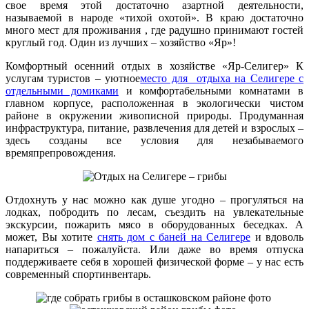
свое время этой достаточно азартной деятельности,
называемой в народе «тихой охотой». В краю достаточно
много мест для проживания , где радушно принимают гостей
круглый год. Один из лучших – хозяйство «Яр»!
Комфортный осенний отдых в хозяйстве «Яр-Селигер» К
услугам туристов – уютное
место для отдыха на Селигере с
отдельными домиками
и комфортабельными комнатами в
главном корпусе, расположенная в экологически чистом
районе в окружении живописной природы. Продуманная
инфраструктура, питание, развлечения для детей и взрослых –
здесь созданы все условия для незабываемого
времяпрепровождения.
Отдохнуть у нас можно как душе угодно – прогуляться на
лодках, побродить по лесам, съездить на увлекательные
экскурсии, пожарить мясо в оборудованных беседках. А
может, Вы хотите
снять дом с баней на Селигере
и вдоволь
напариться – пожалуйста. Или даже во время отпуска
поддерживаете себя в хорошей физической форме – у нас есть
современный спортинвентарь.