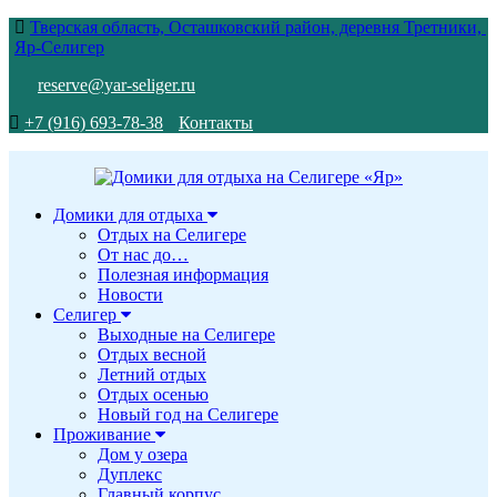
Тверская область, Осташковский район, деревня Третники,
Яр-Селигер
reserve@yar-seliger.ru
+7 (916) 693-78-38
Контакты
Домики для отдыха
Отдых на Селигере
От нас до…
Полезная информация
Новости
Селигер
Выходные на Селигере
Отдых весной
Летний отдых
Отдых осенью
Новый год на Селигере
Проживание
Дом у озера
Дуплекс
Главный корпус