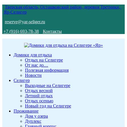
Тверская область, Осташковский район, деревня Третники,
Яр-Селигер
reserve@yar-seliger.ru
+7 (916) 693-78-38
Контакты
Домики для отдыха
Отдых на Селигере
От нас до…
Полезная информация
Новости
Селигер
Выходные на Селигере
Отдых весной
Летний отдых
Отдых осенью
Новый год на Селигере
Проживание
Дом у озера
Дуплекс
Главный корпус