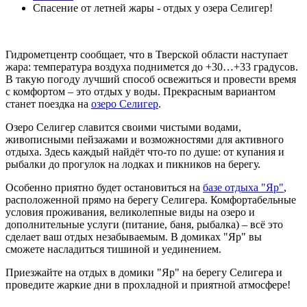
Спасение от летней жары - отдых у озера Селигер!
Гидрометцентр сообщает, что в Тверской области наступает
жара: температура воздуха поднимется до +30…+33 градусов.
В такую погоду лучший способ освежиться и провести время
с комфортом – это отдых у воды. Прекрасным вариантом
станет поездка на
озеро Селигер
.
Озеро Селигер славится своими чистыми водами,
живописными пейзажами и возможностями для активного
отдыха. Здесь каждый найдёт что-то по душе: от купания и
рыбалки до прогулок на лодках и пикников на берегу.
Особенно приятно будет остановиться на
базе отдыха "Яр"
,
расположенной прямо на берегу Селигера. Комфортабельные
условия проживания, великолепные виды на озеро и
дополнительные услуги (питание, баня, рыбалка) – всё это
сделает ваш отдых незабываемым. В домиках "Яр" вы
сможете насладиться тишиной и уединением.
Приезжайте на отдых в домики "Яр" на берегу Селигера и
проведите жаркие дни в прохладной и приятной атмосфере!