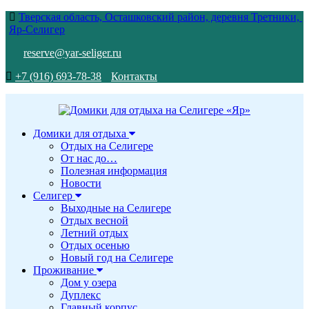
Тверская область, Осташковский район, деревня Третники,
Яр-Селигер
reserve@yar-seliger.ru
+7 (916) 693-78-38
Контакты
Домики для отдыха
Отдых на Селигере
От нас до…
Полезная информация
Новости
Селигер
Выходные на Селигере
Отдых весной
Летний отдых
Отдых осенью
Новый год на Селигере
Проживание
Дом у озера
Дуплекс
Главный корпус